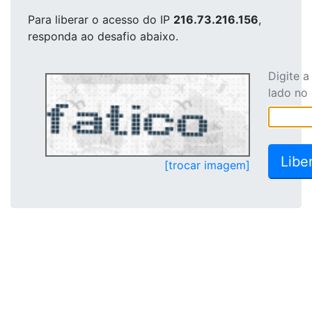
Para liberar o acesso
do IP
216.73.216.156
,
responda ao desafio abaixo.
Digite 
lado no
[trocar imagem]