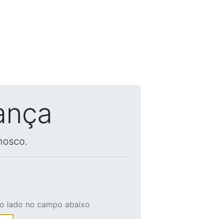
ança
nosco.
ao lado no campo abaixo