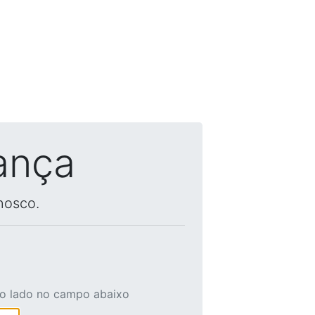
ança
nosco.
ao lado no campo abaixo