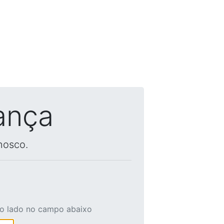
ança
nosco.
ao lado no campo abaixo