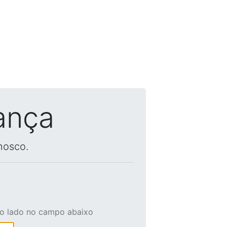
ança
nosco.
ao lado no campo abaixo