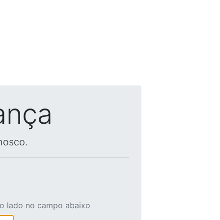
ança
nosco.
ao lado no campo abaixo