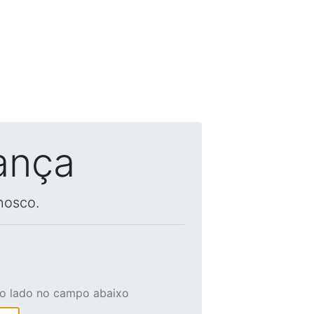
ança
nosco.
ao lado no campo abaixo