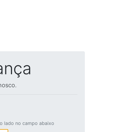
ança
nosco.
ao lado no campo abaixo