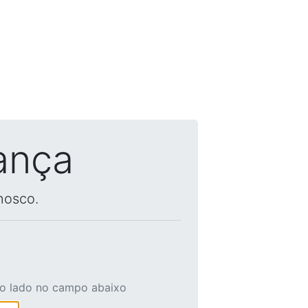
ança
nosco.
ao lado no campo abaixo