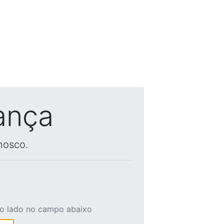
ança
nosco.
ao lado no campo abaixo