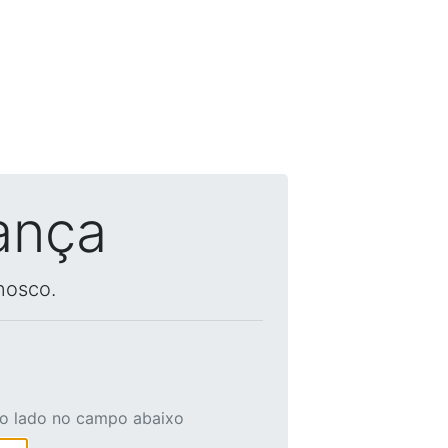
ança
nosco.
ao lado no campo abaixo