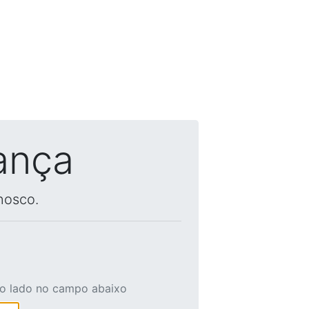
ança
nosco.
ao lado no campo abaixo