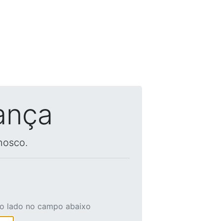
ança
nosco.
ao lado no campo abaixo