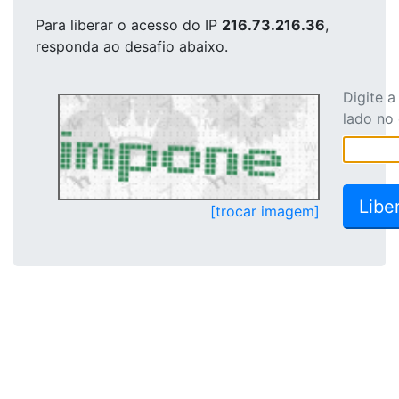
Para liberar o acesso
do IP
216.73.216.36
,
responda ao desafio abaixo.
Digite 
lado no
[trocar imagem]