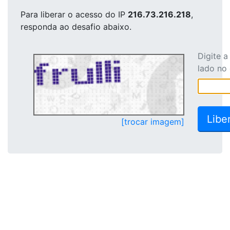
Para liberar o acesso
do IP
216.73.216.218
,
responda ao desafio abaixo.
Digite 
lado no
[trocar imagem]