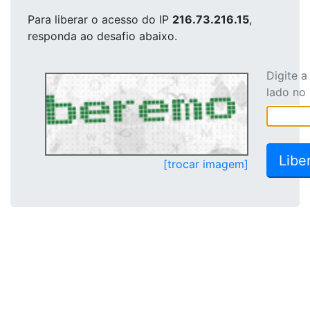
Para liberar o acesso
do IP
216.73.216.15
,
responda ao desafio abaixo.
Digite 
lado no
[trocar imagem]